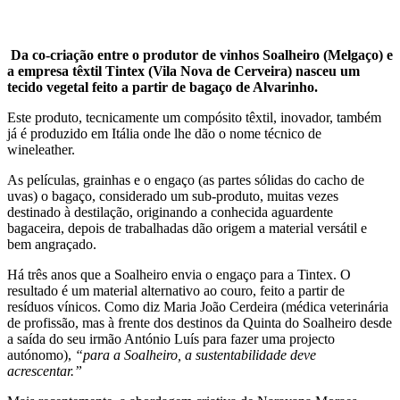
Da co-criação entre o produtor de vinhos Soalheiro (Melgaço) e
a empresa têxtil Tintex (Vila Nova de Cerveira) nasceu um
tecido vegetal feito a partir de bagaço de Alvarinho.
Este produto, tecnicamente um compósito têxtil, inovador, também
já é produzido em Itália onde lhe dão o nome técnico de
wineleather.
As películas, grainhas e o engaço (as partes sólidas do cacho de
uvas) o bagaço, considerado um sub-produto, muitas vezes
destinado à destilação, originando a conhecida aguardente
bagaceira, depois de trabalhadas dão origem a material versátil e
bem angraçado.
Há três anos que a Soalheiro envia o engaço para a Tintex. O
resultado é um material alternativo ao couro, feito a partir de
resíduos vínicos. Como diz Maria João Cerdeira (médica veterinária
de profissão, mas à frente dos destinos da Quinta do Soalheiro desde
a saída do seu irmão António Luís para fazer uma projecto
autónomo),
“para a Soalheiro, a sustentabilidade deve
acrescentar.”