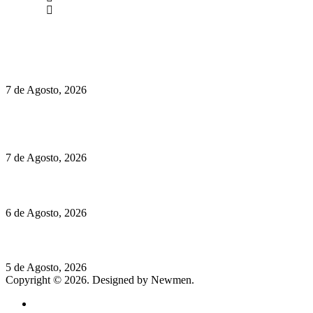
Facebook
Políticas de Privacidade
Políticas de Cookies
Preços do Audi Q7 começam nos 110 mil euros
7 de Agosto, 2026
Chegou o novo Pêra Doce Branco Fresh Edition – Um vinho
que traz mais frescura ao verão
7 de Agosto, 2026
O mundo prefere vinhos mais frescos e menos alcoólicos
6 de Agosto, 2026
Hispano Suiza Carmen Sagrera: 1115 cv ao serviço do instinto
5 de Agosto, 2026
Copyright © 2026. Designed by Newmen.
Home