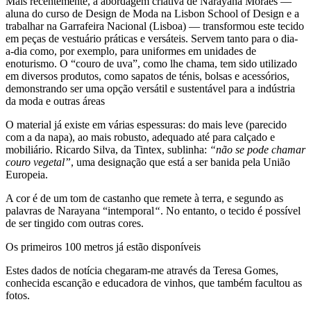
Mais recentemente, a abordagem criativa de Narayana Moraes —
aluna do curso de Design de Moda na Lisbon School of Design e a
trabalhar na Garrafeira Nacional (Lisboa) — transformou este tecido
em peças de vestuário práticas e versáteis. Servem tanto para o dia-
a-dia como, por exemplo, para uniformes em unidades de
enoturismo. O “couro de uva”, como lhe chama, tem sido utilizado
em diversos produtos, como sapatos de ténis, bolsas e acessórios,
demonstrando ser uma opção versátil e sustentável para a indústria
da moda e outras áreas
O material já existe em várias espessuras: do mais leve (parecido
com a da napa), ao mais robusto, adequado até para calçado e
mobiliário. Ricardo Silva, da Tintex, sublinha:
“não se pode chamar
couro vegetal”
, uma designação que está a ser banida pela União
Europeia.
A cor é de um tom de castanho que remete à terra, e segundo as
palavras de Narayana “intemporal
“
. No entanto, o tecido é possível
de ser tingido com outras cores.
Os primeiros 100 metros já estão disponíveis
Estes dados de notícia chegaram-me através da Teresa Gomes,
conhecida escanção e educadora de vinhos, que também facultou as
fotos.