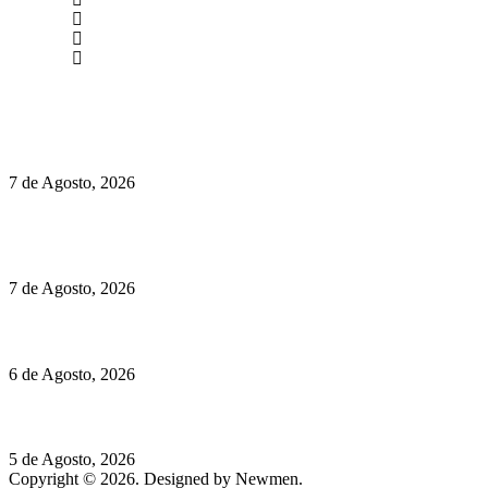
(+351) 211 358 184
Instagram
Facebook
Políticas de Privacidade
Políticas de Cookies
Preços do Audi Q7 começam nos 110 mil euros
7 de Agosto, 2026
Chegou o novo Pêra Doce Branco Fresh Edition – Um vinho
que traz mais frescura ao verão
7 de Agosto, 2026
O mundo prefere vinhos mais frescos e menos alcoólicos
6 de Agosto, 2026
Hispano Suiza Carmen Sagrera: 1115 cv ao serviço do instinto
5 de Agosto, 2026
Copyright © 2026. Designed by Newmen.