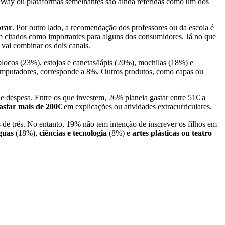
Way ou plataformas semelhantes são ainda referidas como um dos
prar
. Por outro lado, a recomendação dos professores ou da escola é
ém citados como importantes para alguns dos consumidores. Já no que
 vai combinar os dois canais.
 blocos (23%), estojos e canetas/lápis (20%), mochilas (18%) e
computadores, corresponde a 8%. Outros produtos, como capas ou
de despesa. Entre os que investem, 26% planeia gastar entre 51€ a
astar mais de 200€
em explicações ou atividades extracurriculares.
de três. No entanto, 19% não tem intenção de inscrever os filhos em
guas
(18%),
ciências e tecnologia
(8%) e
artes plásticas ou teatro