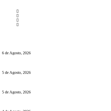
newmen@yourbranding.pt
(+351) 211 358 184
Instagram
Facebook
Políticas de Privacidade
Políticas de Cookies
O mundo prefere vinhos mais frescos e menos alcoólicos
6 de Agosto, 2026
Hispano Suiza Carmen Sagrera: 1115 cv ao serviço do instinto
5 de Agosto, 2026
Quinta da Moscadinha apresenta as novidades de Sidra e Aguar
5 de Agosto, 2026
Rússia: Aqui até as bombas atómicas são ortodoxas – um texto d