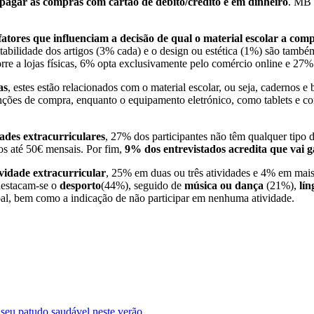
 pagar as compras
com cartão de débito/crédito e em dinheiro
. MB 
 fatores que influenciam a decisão de qual o material escolar a com
ntabilidade dos artigos (3% cada) e o design ou estética (1%) são tamb
rre a lojas físicas, 6% opta exclusivamente pelo comércio online e 27%
as
, estes estão relacionados com o material escolar, ou seja, cadernos e
enções de compra, enquanto o equipamento eletrónico, como tablets e 
dades extracurriculares
, 27% dos participantes não têm qualquer tipo 
s até 50€ mensais. Por fim,
9% dos entrevistados acredita que vai g
ividade extracurricular
, 25% em duas ou três atividades e 4% em mais 
 destacam-se o
desporto
(44%), seguido de
música ou dança
(21%),
lín
oal, bem como a indicação de não participar em nenhuma atividade.
seu patudo saudável neste verão