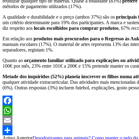
reutilizar qualquer tipo de material. Quase a totalidade (83%)
prefere
métodos de pagamento utilizados (17%).
A qualidade e durabilidade e o preço (ambos 37%) são os
principais
um critério determinante para 19% dos participantes. A marca e suste
diz respeito aos
locais escolhidos para comprar produtos
, 67% reco
Em relação aos
produtos mais procurados para o Regresso às Aul
manuais escolares (17%). O material de artes representa 13% das int
separadores, registam 1%.
Quanto ao
orçamento familiar utilizado para explicações ou ativi
100€ por mês, 23% entre 101€ a 200€ e 15% pretende manter os custo
Metade dos inquiridos
(52%) planeia inscrever os filhos numa at
qualquer atividade extracurricular. Das atividades mais mencionadas
(6%). Outras respostas (3%) incluem futebol, explicações, gosto pess
Facebook
WhatsApp
Email
Artigo Anterior
Desodorizantes para animais? Como manter o pelo do 