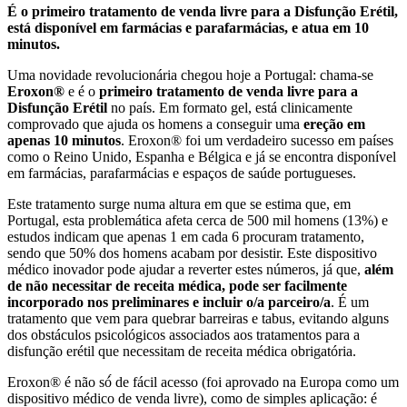
É o primeiro tratamento de venda livre para a Disfunção Erétil,
está disponível em farmácias e parafarmácias, e atua em 10
minutos.
Uma novidade revolucionária chegou hoje a Portugal: chama-se
Eroxon®
e é o
primeiro tratamento de venda livre para a
Disfunc
ão Erétil
no país. Em formato gel, está clinicamente
comprovado que ajuda os homens a conseguir uma
erec
ão em
apenas 10 minutos
. Eroxon® foi um verdadeiro sucesso em países
como o Reino Unido, Espanha e Bélgica e já se encontra disponível
em farmácias, parafarmácias e espaços de saúde portugueses.
Este tratamento surge numa altura em que se estima que, em
Portugal, esta problemática afeta cerca de 500 mil homens (13%) e
estudos indicam que apenas 1 em cada 6 procuram tratamento,
sendo que 50% dos homens acabam por desistir. Este dispositivo
médico inovador pode ajudar a reverter estes números, já que,
além
de não necessitar de receita médica, pode ser facilmente
incorporado nos preliminares e incluir o/a parceiro/a
. É um
tratamento que vem para quebrar barreiras e tabus, evitando alguns
dos obstáculos psicológicos associados aos tratamentos para a
disfunção erétil que necessitam de receita médica obrigatória.
Eroxon® é não só́ de fácil acesso (foi aprovado na Europa como um
dispositivo médico de venda livre), como de simples aplicação: é