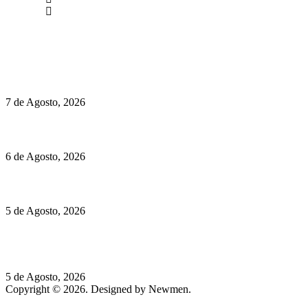
Facebook
Políticas de Privacidade
Políticas de Cookies
Chegou o novo Pêra Doce Branco Fresh Edition – Um vinho
que traz mais frescura ao verão
7 de Agosto, 2026
O mundo prefere vinhos mais frescos e menos alcoólicos
6 de Agosto, 2026
Hispano Suiza Carmen Sagrera: 1115 cv ao serviço do instinto
5 de Agosto, 2026
Quinta da Moscadinha apresenta as novidades de Sidra e
Aguardente
5 de Agosto, 2026
Copyright © 2026. Designed by Newmen.