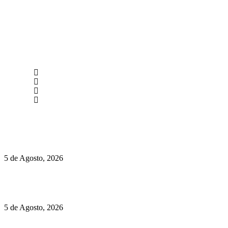
newmen@yourbranding.pt
(+351) 211 358 184
Instagram
Facebook
Políticas de Privacidade
Políticas de Cookies
Hispano Suiza Carmen Sagrera: 1115 cv ao serviço do instinto
5 de Agosto, 2026
Quinta da Moscadinha apresenta as novidades de Sidra e
Aguardente
5 de Agosto, 2026
Rússia: Aqui até as bombas atómicas são ortodoxas – um texto