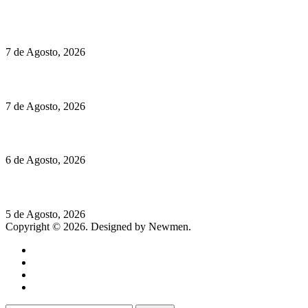
Preços do Audi Q7 começam nos 110 mil euros
7 de Agosto, 2026
Chegou o novo Pêra Doce Branco Fresh Edition – Um vinho que t
7 de Agosto, 2026
O mundo prefere vinhos mais frescos e menos alcoólicos
6 de Agosto, 2026
Hispano Suiza Carmen Sagrera: 1115 cv ao serviço do instinto
5 de Agosto, 2026
Copyright © 2026. Designed by Newmen.
Home
General
Sociedade
Destaques do dia