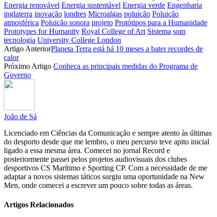
Energia renovável
Energia sustentável
Energia verde
Engenharia
inglaterra
inovação
londres
Microalgas
poluição
Poluição
atmosférica
Poluição sonora
projeto
Protótipos para a Humanidade
Prototypes for Humanity
Royal College of Art
Sistema
som
tecnologia
University College London
Artigo Anterior
Planeta Terra está há 10 meses a bater recordes de
calor
Próximo Artigo
Conheça as principais medidas do Programa de
Governo
João de Sá
Licenciado em Ciências da Comunicação e sempre atento às últimas
do desporto desde que me lembro, o meu percurso teve apito inicial
ligado a essa mesma área. Comecei no jornal Record e
posteriormente passei pelos projetos audiovisuais dos clubes
desportivos CS Marítimo e Sporting CP. Com a necessidade de me
adaptar a novos sistemas táticos surgiu uma oportunidade na New
Men, onde comecei a escrever um pouco sobre todas as áreas.
Artigos Relacionados