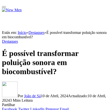
Estás em:
Início
»
Destaques
»
É possível transformar poluição sonora
em biocombustível?
Destaques
É possível transformar
poluição sonora em
biocombustível?
Por
João de Sá
10 de Abril, 2024
Actualizado:
10 de Abril,
2024
3 Mins Leitura
Partilhar
Facebook
Twitter
LinkedIn
Pinterest
Email