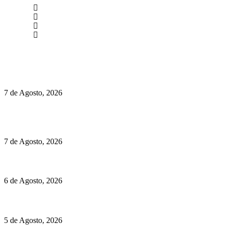
newmen@yourbranding.pt
(+351) 211 358 184
Instagram
Facebook
Políticas de Privacidade
Políticas de Cookies
Preços do Audi Q7 começam nos 110 mil euros
7 de Agosto, 2026
Chegou o novo Pêra Doce Branco Fresh Edition – Um vinho
que traz mais frescura ao verão
7 de Agosto, 2026
O mundo prefere vinhos mais frescos e menos alcoólicos
6 de Agosto, 2026
Hispano Suiza Carmen Sagrera: 1115 cv ao serviço do instinto
5 de Agosto, 2026