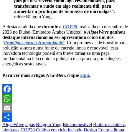
porque descreveria como algo revolucionário, para
transformar o ruído em algo realmente útil, para
aumentar a produção de biomassa de microalgas”
,
refere Bingqin Yang.
A destacar ainda que
durante a
COP28
, realizada em dezembro de
2023 no Dubai (Emirados Árabes Unidos),
o
AlgaeWave
ganhou
destaque internacional ao ser apresentado como um dos
‘
Protótipos para a Humanidade
’
. Com promessas de transformar a
poluição sonora numa fonte de energia limpa e renovável, esta
inovadora tecnologia poderá em breve tornar-se uma peça
fundamental na luta contra a poluição e na procura por soluções
energéticas sustentáveis.
Para ver mais artigos
New Men
, clique
aqui
.
Facebook
WhatsApp
Email
AlgaeWave
algas
Bingqin Yang
Biocombustível
Biofarmacêuticos
Partilhar
biomassa
COP28
Cultivo em ciclo fechado
Design
Energia limpa