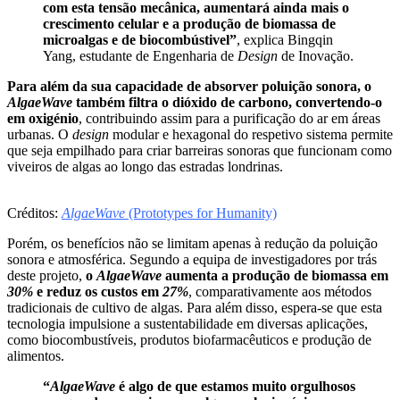
com esta tensão mecânica, aumentará ainda mais o
crescimento celular e a produção de biomassa de
microalgas e de biocombústivel”
, explica Bingqin
Yang, estudante de Engenharia de
Design
de Inovação.
Para além da sua capacidade de absorver poluição sonora, o
AlgaeWave
também filtra o dióxido de carbono, convertendo-o
em oxigénio
, contribuindo assim para a purificação do ar em áreas
urbanas. O
design
modular e hexagonal do respetivo sistema permite
que seja empilhado para criar barreiras sonoras que funcionam como
viveiros de algas ao longo das estradas londrinas.
Créditos:
AlgaeWave
(Prototypes for Humanity)
Porém, os benefícios não se limitam apenas à redução da poluição
sonora e atmosférica. Segundo a equipa de investigadores por trás
deste projeto,
o
AlgaeWave
aumenta a produção de biomassa em
30%
e reduz os custos em
27%
, comparativamente aos métodos
tradicionais de cultivo de algas. Para além disso, espera-se que esta
tecnologia impulsione a sustentabilidade em diversas aplicações,
como biocombustíveis, produtos biofarmacêuticos e produção de
alimentos.
“
AlgaeWave
é algo de que estamos muito orgulhosos