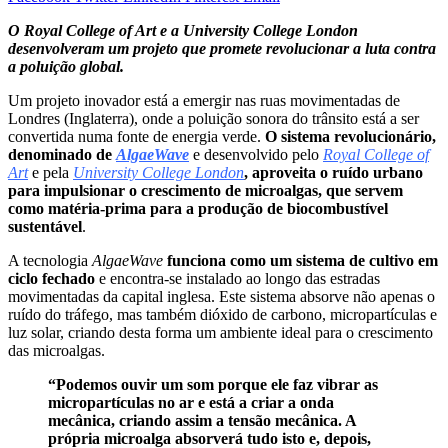
O Royal College of Art e a University College London
desenvolveram um projeto que promete revolucionar a luta contra
a poluição global.
Um projeto inovador está a emergir nas ruas movimentadas de
Londres (Inglaterra), onde a poluição sonora do trânsito está a ser
convertida numa fonte de energia verde.
O sistema revolucionário,
denominado de
AlgaeWave
e desenvolvido pelo
Royal College of
Art
e pela
University College London
, aproveita o ruído urbano
para impulsionar o crescimento de microalgas, que servem
como matéria-prima para a produção de biocombustível
sustentável
.
A tecnologia
AlgaeWave
funciona como um sistema de cultivo em
ciclo fechado
e encontra-se instalado ao longo das estradas
movimentadas da capital inglesa. Este sistema absorve não apenas o
ruído do tráfego, mas também dióxido de carbono, micropartículas e
luz solar, criando desta forma um ambiente ideal para o crescimento
das microalgas.
“Podemos ouvir um som porque ele faz vibrar as
micropartículas no ar e está a criar a onda
mecânica, criando assim a tensão mecânica. A
própria microalga absorverá tudo isto e, depois,