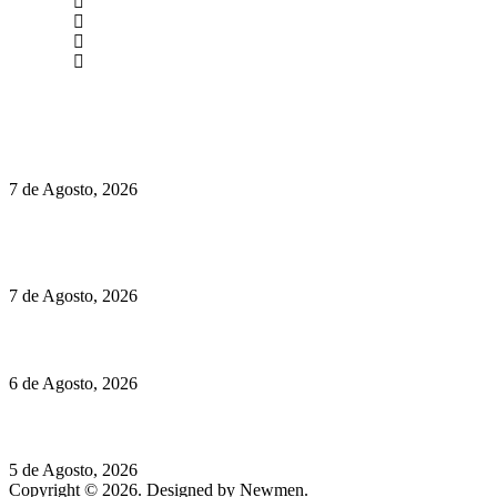
newmen@yourbranding.pt
(+351) 211 358 184
Instagram
Facebook
Políticas de Privacidade
Políticas de Cookies
Preços do Audi Q7 começam nos 110 mil euros
7 de Agosto, 2026
Chegou o novo Pêra Doce Branco Fresh Edition – Um vinho
que traz mais frescura ao verão
7 de Agosto, 2026
O mundo prefere vinhos mais frescos e menos alcoólicos
6 de Agosto, 2026
Hispano Suiza Carmen Sagrera: 1115 cv ao serviço do instinto
5 de Agosto, 2026
Copyright © 2026. Designed by Newmen.