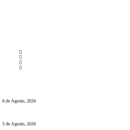
newmen@yourbranding.pt
(+351) 211 358 184
Instagram
Facebook
Políticas de Privacidade
Políticas de Cookies
O mundo prefere vinhos mais frescos e menos alcoólicos
6 de Agosto, 2026
Hispano Suiza Carmen Sagrera: 1115 cv ao serviço do instinto
5 de Agosto, 2026