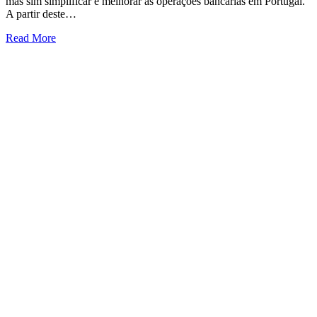
mas sim simplificar e melhorar as operações bancárias em Portugal.
A partir deste…
Read More