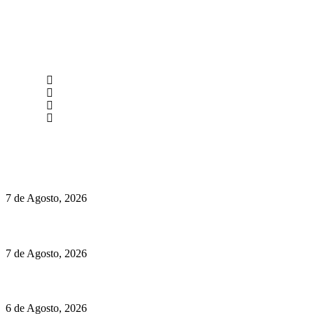
newmen@yourbranding.pt
(+351) 211 358 184
Instagram
Facebook
Políticas de Privacidade
Políticas de Cookies
Preços do Audi Q7 começam nos 110 mil euros
7 de Agosto, 2026
Chegou o novo Pêra Doce Branco Fresh Edition – Um vinho que t
7 de Agosto, 2026
O mundo prefere vinhos mais frescos e menos alcoólicos
6 de Agosto, 2026