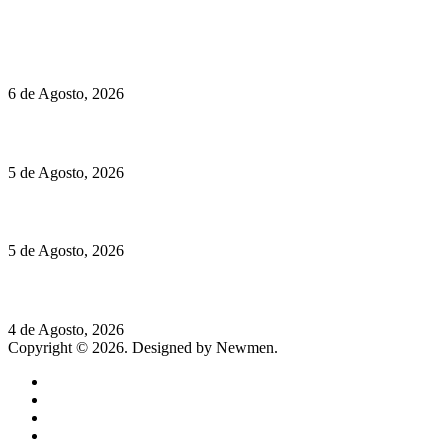
Políticas de Cookies
O mundo prefere vinhos mais frescos e menos alcoólicos
6 de Agosto, 2026
Hispano Suiza Carmen Sagrera: 1115 cv ao serviço do instinto
5 de Agosto, 2026
Quinta da Moscadinha apresenta as novidades de Sidra e Aguar
5 de Agosto, 2026
Rússia: Aqui até as bombas atómicas são ortodoxas – um texto d
4 de Agosto, 2026
Copyright © 2026. Designed by Newmen.
Home
General
Sociedade
Destaques do dia