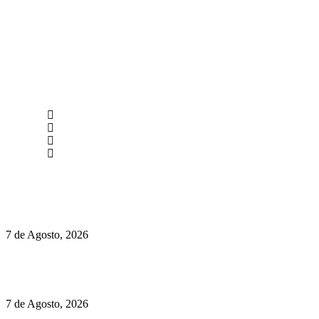
newmen@yourbranding.pt
(+351) 211 358 184
Instagram
Facebook
Políticas de Privacidade
Políticas de Cookies
Preços do Audi Q7 começam nos 110 mil euros
7 de Agosto, 2026
Chegou o novo Pêra Doce Branco Fresh Edition – Um vinho
que traz mais frescura ao verão
7 de Agosto, 2026