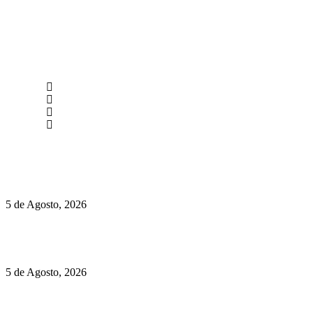
newmen@yourbranding.pt
(+351) 211 358 184
Instagram
Facebook
Políticas de Privacidade
Políticas de Cookies
Hispano Suiza Carmen Sagrera: 1115 cv ao serviço do instinto
5 de Agosto, 2026
Quinta da Moscadinha apresenta as novidades de Sidra e
Aguardente
5 de Agosto, 2026
Rússia: Aqui até as bombas atómicas são ortodoxas – um texto
de José Milhazes