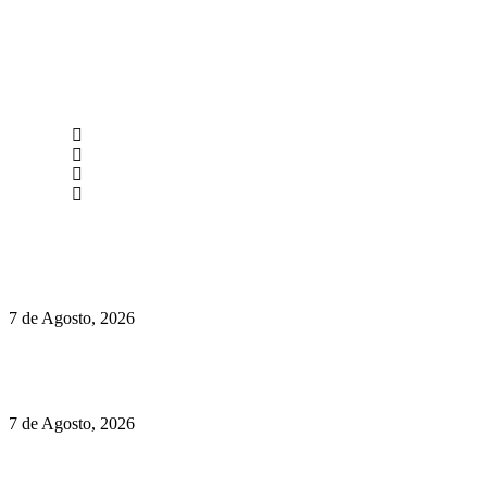
newmen@yourbranding.pt
(+351) 211 358 184
Instagram
Facebook
Políticas de Privacidade
Políticas de Cookies
Preços do Audi Q7 começam nos 110 mil euros
7 de Agosto, 2026
Chegou o novo Pêra Doce Branco Fresh Edition – Um vinho
que traz mais frescura ao verão
7 de Agosto, 2026
O mundo prefere vinhos mais frescos e menos alcoólicos