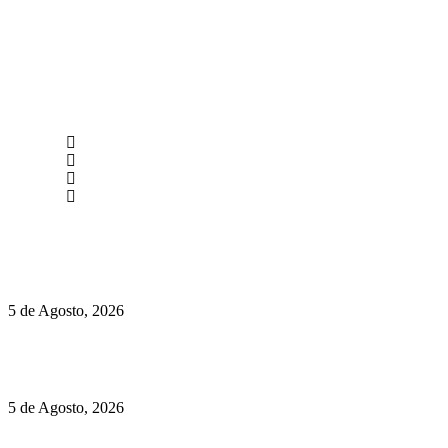
newmen@yourbranding.pt
(+351) 211 358 184
Instagram
Facebook
Políticas de Privacidade
Políticas de Cookies
Hispano Suiza Carmen Sagrera: 1115 cv ao serviço do instinto
5 de Agosto, 2026
Quinta da Moscadinha apresenta as novidades de Sidra e
Aguardente
5 de Agosto, 2026
Rússia: Aqui até as bombas atómicas são ortodoxas – um texto