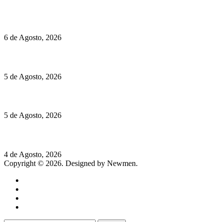
O mundo prefere vinhos mais frescos e menos alcoólicos
6 de Agosto, 2026
Hispano Suiza Carmen Sagrera: 1115 cv ao serviço do instinto
5 de Agosto, 2026
Quinta da Moscadinha apresenta as novidades de Sidra e Aguar
5 de Agosto, 2026
Rússia: Aqui até as bombas atómicas são ortodoxas – um texto d
4 de Agosto, 2026
Copyright © 2026. Designed by Newmen.
Home
General
Sociedade
Destaques do dia