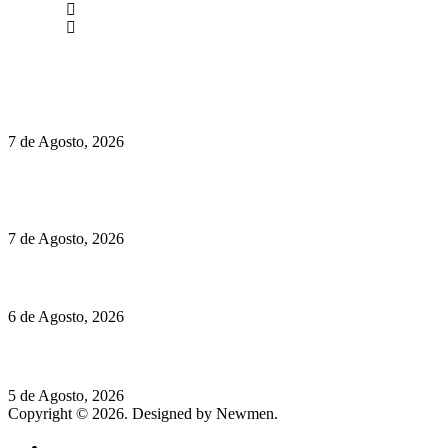
Instagram
Facebook
Políticas de Privacidade
Políticas de Cookies
Preços do Audi Q7 começam nos 110 mil euros
7 de Agosto, 2026
Chegou o novo Pêra Doce Branco Fresh Edition – Um vinho
que traz mais frescura ao verão
7 de Agosto, 2026
O mundo prefere vinhos mais frescos e menos alcoólicos
6 de Agosto, 2026
Hispano Suiza Carmen Sagrera: 1115 cv ao serviço do instinto
5 de Agosto, 2026
Copyright © 2026. Designed by Newmen.
Home