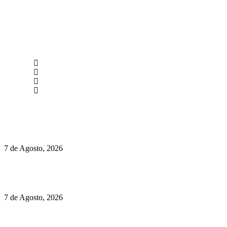
newmen@yourbranding.pt
(+351) 211 358 184
Instagram
Facebook
Políticas de Privacidade
Políticas de Cookies
Preços do Audi Q7 começam nos 110 mil euros
7 de Agosto, 2026
Chegou o novo Pêra Doce Branco Fresh Edition – Um vinho
que traz mais frescura ao verão
7 de Agosto, 2026
O mundo prefere vinhos mais frescos e menos alcoólicos