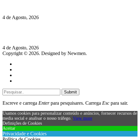
de José Milhazes
4 de Agosto, 2026
Lamborghini Revuelto Miura 60° Homage: o passado regressa
a mais de 350 km/h
4 de Agosto, 2026
Copyright © 2026. Designed by Newmen.
Home
General
Sociedade
Destaques do dia
Submit
Escreve e carrega
Enter
para pesquisares. Carrega
Esc
para sair.
Usamos cookies para personalizar conteúdo e anúncios, fornecer recursos de
media social e analisar o nosso tráfego.
View more
Definições de Cookies
Aceitar
Privacidade e Cookies
Política de Cookies