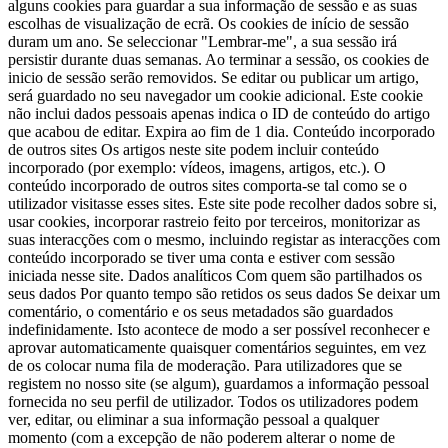
alguns cookies para guardar a sua informação de sessão e as suas
escolhas de visualização de ecrã. Os cookies de início de sessão
duram um ano. Se seleccionar "Lembrar-me", a sua sessão irá
persistir durante duas semanas. Ao terminar a sessão, os cookies de
inicio de sessão serão removidos.
Se editar ou publicar um artigo,
será guardado no seu navegador um cookie adicional. Este cookie
não inclui dados pessoais apenas indica o ID de conteúdo do artigo
que acabou de editar. Expira ao fim de 1 dia.
Conteúdo incorporado
de outros sites Os artigos neste site podem incluir conteúdo
incorporado (por exemplo: vídeos, imagens, artigos, etc.). O
conteúdo incorporado de outros sites comporta-se tal como se o
utilizador visitasse esses sites.
Este site pode recolher dados sobre si,
usar cookies, incorporar rastreio feito por terceiros, monitorizar as
suas interacções com o mesmo, incluindo registar as interacções com
conteúdo incorporado se tiver uma conta e estiver com sessão
iniciada nesse site.
Dados analíticos Com quem são partilhados os
seus dados Por quanto tempo são retidos os seus dados Se deixar um
comentário, o comentário e os seus metadados são guardados
indefinidamente. Isto acontece de modo a ser possível reconhecer e
aprovar automaticamente quaisquer comentários seguintes, em vez
de os colocar numa fila de moderação.
Para utilizadores que se
registem no nosso site (se algum), guardamos a informação pessoal
fornecida no seu perfil de utilizador. Todos os utilizadores podem
ver, editar, ou eliminar a sua informação pessoal a qualquer
momento (com a excepção de não poderem alterar o nome de