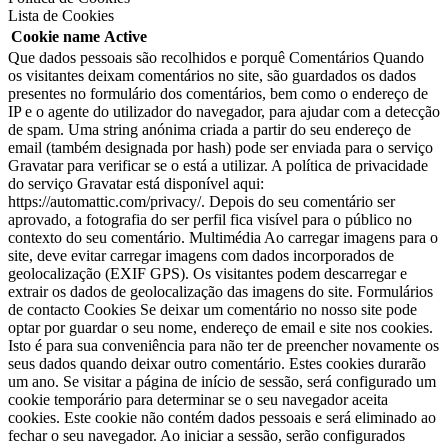
Lista de Cookies
Cookie name
Active
Que dados pessoais são recolhidos e porquê Comentários Quando
os visitantes deixam comentários no site, são guardados os dados
presentes no formulário dos comentários, bem como o endereço de
IP e o agente do utilizador do navegador, para ajudar com a detecção
de spam.
Uma string anónima criada a partir do seu endereço de
email (também designada por hash) pode ser enviada para o serviço
Gravatar para verificar se o está a utilizar. A política de privacidade
do serviço Gravatar está disponível aqui:
https://automattic.com/privacy/. Depois do seu comentário ser
aprovado, a fotografia do ser perfil fica visível para o público no
contexto do seu comentário.
Multimédia Ao carregar imagens para o
site, deve evitar carregar imagens com dados incorporados de
geolocalização (EXIF GPS). Os visitantes podem descarregar e
extrair os dados de geolocalização das imagens do site.
Formulários
de contacto Cookies Se deixar um comentário no nosso site pode
optar por guardar o seu nome, endereço de email e site nos cookies.
Isto é para sua conveniência para não ter de preencher novamente os
seus dados quando deixar outro comentário. Estes cookies durarão
um ano.
Se visitar a página de início de sessão, será configurado um
cookie temporário para determinar se o seu navegador aceita
cookies. Este cookie não contém dados pessoais e será eliminado ao
fechar o seu navegador.
Ao iniciar a sessão, serão configurados