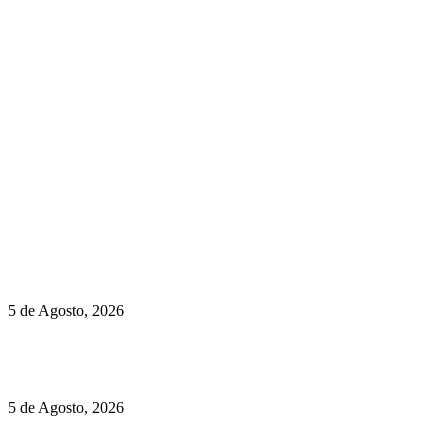
newmen@yourbranding.pt
(+351) 211 358 184
Instagram
Facebook
Políticas de Privacidade
Políticas de Cookies
Hispano Suiza Carmen Sagrera: 1115 cv ao serviço do instinto
5 de Agosto, 2026
Quinta da Moscadinha apresenta as novidades de Sidra e
Aguardente
5 de Agosto, 2026
Rússia: Aqui até as bombas atómicas são ortodoxas – um texto