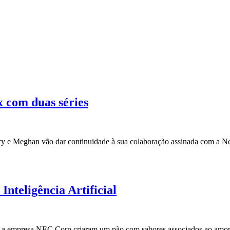
x com duas séries
ry e Meghan vão dar continuidade à sua colaboração assinada com a Ne
nteligência Artificial
ão e a empresa NEC Corp criaram um pão com sabores associados ao amo