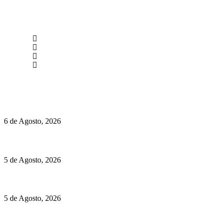
newmen@yourbranding.pt
(+351) 211 358 184
Instagram
Facebook
Políticas de Privacidade
Políticas de Cookies
O mundo prefere vinhos mais frescos e menos alcoólicos
6 de Agosto, 2026
Hispano Suiza Carmen Sagrera: 1115 cv ao serviço do instinto
5 de Agosto, 2026
Quinta da Moscadinha apresenta as novidades de Sidra e Aguar
5 de Agosto, 2026
Rússia: Aqui até as bombas atómicas são ortodoxas – um texto d