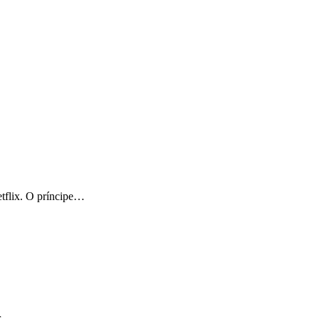
tflix. O príncipe…
r.…