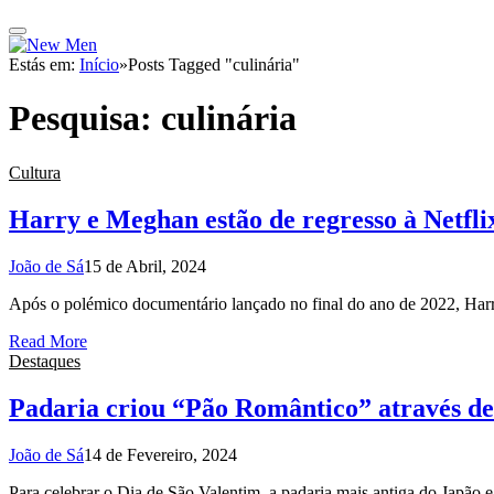
Estás em:
Início
»
Posts Tagged "culinária"
Pesquisa:
culinária
Cultura
Harry e Meghan estão de regresso à Netfli
João de Sá
15 de Abril, 2024
Após o polémico documentário lançado no final do ano de 2022, Har
Read More
Destaques
Padaria criou “Pão Romântico” através de I
João de Sá
14 de Fevereiro, 2024
Para celebrar o Dia de São Valentim, a padaria mais antiga do Jap