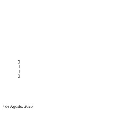
newmen@yourbranding.pt
(+351) 211 358 184
Instagram
Facebook
Políticas de Privacidade
Políticas de Cookies
Preços do Audi Q7 começam nos 110 mil euros
7 de Agosto, 2026
Chegou o novo Pêra Doce Branco Fresh Edition – Um vinho