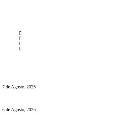
newmen@yourbranding.pt
(+351) 211 358 184
Instagram
Facebook
Políticas de Privacidade
Políticas de Cookies
Chegou o novo Pêra Doce Branco Fresh Edition – Um vinho
que traz mais frescura ao verão
7 de Agosto, 2026
O mundo prefere vinhos mais frescos e menos alcoólicos
6 de Agosto, 2026
Hispano Suiza Carmen Sagrera: 1115 cv ao serviço do instinto