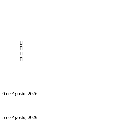
newmen@yourbranding.pt
(+351) 211 358 184
Instagram
Facebook
Políticas de Privacidade
Políticas de Cookies
O mundo prefere vinhos mais frescos e menos alcoólicos
6 de Agosto, 2026
Hispano Suiza Carmen Sagrera: 1115 cv ao serviço do instinto
5 de Agosto, 2026
Quinta da Moscadinha apresenta as novidades de Sidra e
Aguardente