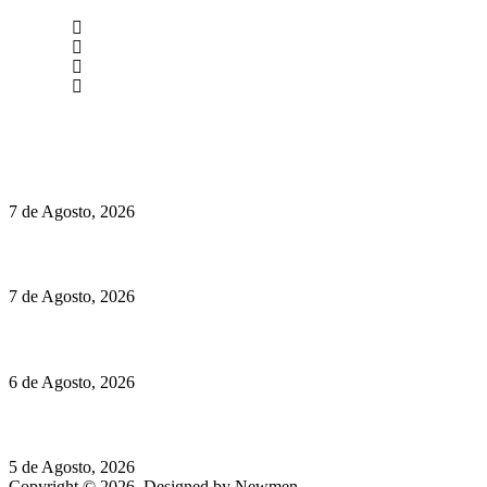
newmen@yourbranding.pt
(+351) 211 358 184
Instagram
Facebook
Políticas de Privacidade
Políticas de Cookies
Preços do Audi Q7 começam nos 110 mil euros
7 de Agosto, 2026
Chegou o novo Pêra Doce Branco Fresh Edition – Um vinho que t
7 de Agosto, 2026
O mundo prefere vinhos mais frescos e menos alcoólicos
6 de Agosto, 2026
Hispano Suiza Carmen Sagrera: 1115 cv ao serviço do instinto
5 de Agosto, 2026
Copyright © 2026. Designed by Newmen.