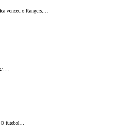
nfica venceu o Rangers,…
+4’.…
l. O futebol…