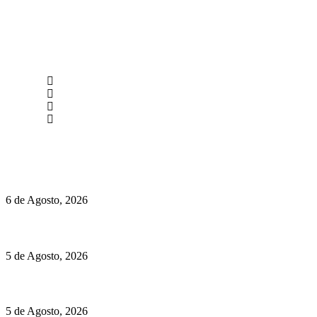
newmen@yourbranding.pt
(+351) 211 358 184
Instagram
Facebook
Políticas de Privacidade
Políticas de Cookies
O mundo prefere vinhos mais frescos e menos alcoólicos
6 de Agosto, 2026
Hispano Suiza Carmen Sagrera: 1115 cv ao serviço do instinto
5 de Agosto, 2026
Quinta da Moscadinha apresenta as novidades de Sidra e Aguar
5 de Agosto, 2026