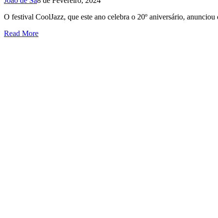
João de Sá
8 de Fevereiro, 2024
O festival CoolJazz, que este ano celebra o 20º aniversário, anun
Read More