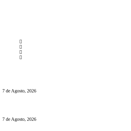
newmen@yourbranding.pt
(+351) 211 358 184
Instagram
Facebook
Políticas de Privacidade
Políticas de Cookies
Preços do Audi Q7 começam nos 110 mil euros
7 de Agosto, 2026
Chegou o novo Pêra Doce Branco Fresh Edition – Um vinho
que traz mais frescura ao verão
7 de Agosto, 2026
O mundo prefere vinhos mais frescos e menos alcoólicos