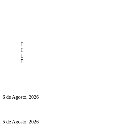
newmen@yourbranding.pt
(+351) 211 358 184
Instagram
Facebook
Políticas de Privacidade
Políticas de Cookies
O mundo prefere vinhos mais frescos e menos alcoólicos
6 de Agosto, 2026
Hispano Suiza Carmen Sagrera: 1115 cv ao serviço do instinto
5 de Agosto, 2026
Quinta da Moscadinha apresenta as novidades de Sidra e
Aguardente