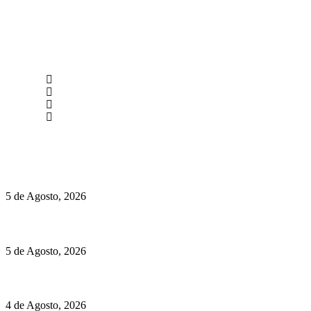
newmen@yourbranding.pt
(+351) 211 358 184
Instagram
Facebook
Políticas de Privacidade
Políticas de Cookies
Hispano Suiza Carmen Sagrera: 1115 cv ao serviço do instinto
5 de Agosto, 2026
Quinta da Moscadinha apresenta as novidades de Sidra e Aguar
5 de Agosto, 2026
Rússia: Aqui até as bombas atómicas são ortodoxas – um texto d
4 de Agosto, 2026