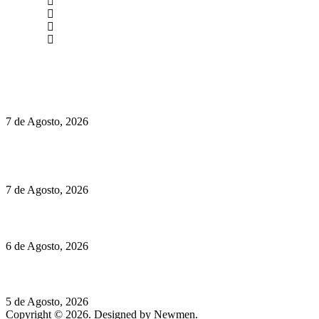
newmen@yourbranding.pt
(+351) 211 358 184
Instagram
Facebook
Políticas de Privacidade
Políticas de Cookies
Preços do Audi Q7 começam nos 110 mil euros
7 de Agosto, 2026
Chegou o novo Pêra Doce Branco Fresh Edition – Um vinho
que traz mais frescura ao verão
7 de Agosto, 2026
O mundo prefere vinhos mais frescos e menos alcoólicos
6 de Agosto, 2026
Hispano Suiza Carmen Sagrera: 1115 cv ao serviço do instinto
5 de Agosto, 2026
Copyright © 2026. Designed by Newmen.