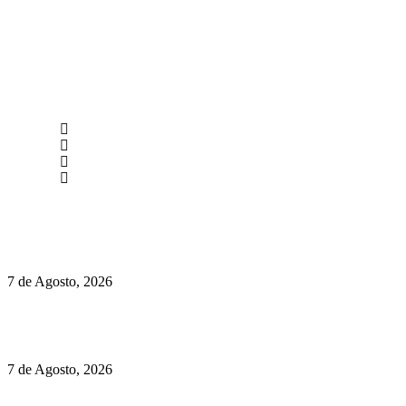
newmen@yourbranding.pt
(+351) 211 358 184
Instagram
Facebook
Políticas de Privacidade
Políticas de Cookies
Preços do Audi Q7 começam nos 110 mil euros
7 de Agosto, 2026
Chegou o novo Pêra Doce Branco Fresh Edition – Um vinho
que traz mais frescura ao verão
7 de Agosto, 2026
O mundo prefere vinhos mais frescos e menos alcoólicos