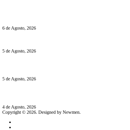
Políticas de Privacidade
Políticas de Cookies
O mundo prefere vinhos mais frescos e menos alcoólicos
6 de Agosto, 2026
Hispano Suiza Carmen Sagrera: 1115 cv ao serviço do instinto
5 de Agosto, 2026
Quinta da Moscadinha apresenta as novidades de Sidra e
Aguardente
5 de Agosto, 2026
Rússia: Aqui até as bombas atómicas são ortodoxas – um texto
de José Milhazes
4 de Agosto, 2026
Copyright © 2026. Designed by Newmen.
Home
General