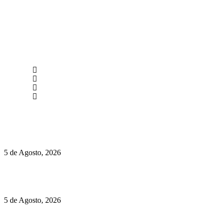
newmen@yourbranding.pt
(+351) 211 358 184
Instagram
Facebook
Políticas de Privacidade
Políticas de Cookies
Hispano Suiza Carmen Sagrera: 1115 cv ao serviço do instinto
5 de Agosto, 2026
Quinta da Moscadinha apresenta as novidades de Sidra e
Aguardente
5 de Agosto, 2026
Rússia: Aqui até as bombas atómicas são ortodoxas – um texto