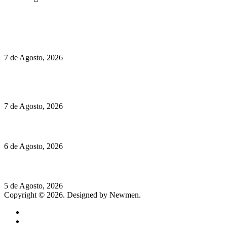
Políticas de Privacidade
Políticas de Cookies
Preços do Audi Q7 começam nos 110 mil euros
7 de Agosto, 2026
Chegou o novo Pêra Doce Branco Fresh Edition – Um vinho
que traz mais frescura ao verão
7 de Agosto, 2026
O mundo prefere vinhos mais frescos e menos alcoólicos
6 de Agosto, 2026
Hispano Suiza Carmen Sagrera: 1115 cv ao serviço do instinto
5 de Agosto, 2026
Copyright © 2026. Designed by Newmen.
Home
General