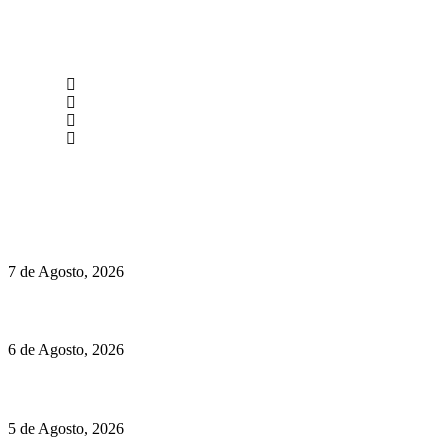
newmen@yourbranding.pt
(+351) 211 358 184
Instagram
Facebook
Políticas de Privacidade
Políticas de Cookies
Chegou o novo Pêra Doce Branco Fresh Edition – Um vinho
que traz mais frescura ao verão
7 de Agosto, 2026
O mundo prefere vinhos mais frescos e menos alcoólicos
6 de Agosto, 2026
Hispano Suiza Carmen Sagrera: 1115 cv ao serviço do instinto
5 de Agosto, 2026