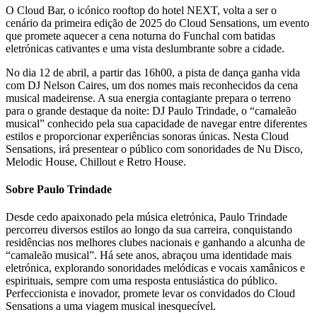
O Cloud Bar, o icónico rooftop do hotel NEXT, volta a ser o
cenário da primeira edição de 2025 do Cloud Sensations, um evento
que promete aquecer a cena noturna do Funchal com batidas
eletrónicas cativantes e uma vista deslumbrante sobre a cidade.
No dia 12 de abril, a partir das 16h00, a pista de dança ganha vida
com DJ Nelson Caires, um dos nomes mais reconhecidos da cena
musical madeirense. A sua energia contagiante prepara o terreno
para o grande destaque da noite: DJ Paulo Trindade, o “camaleão
musical” conhecido pela sua capacidade de navegar entre diferentes
estilos e proporcionar experiências sonoras únicas. Nesta Cloud
Sensations, irá presentear o público com sonoridades de Nu Disco,
Melodic House, Chillout e Retro House.
Sobre Paulo Trindade
Desde cedo apaixonado pela música eletrónica, Paulo Trindade
percorreu diversos estilos ao longo da sua carreira, conquistando
residências nos melhores clubes nacionais e ganhando a alcunha de
“camaleão musical”. Há sete anos, abraçou uma identidade mais
eletrónica, explorando sonoridades melódicas e vocais xamânicos e
espirituais, sempre com uma resposta entusiástica do público.
Perfeccionista e inovador, promete levar os convidados do Cloud
Sensations a uma viagem musical inesquecível.