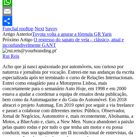
Facebook
WhatsApp
Email
Funchal rooftop
Next
Savoy
Partilhar
Artigo Anterior
Toyota volta a apurar a fórmula GR Yaris
Próximo Artigo
O regresso do sapato de vela – clássico, atual e
inconfundivelmente GANT
Rui Reis
Acho que já nasci apaixonado por automóveis, sou curioso por
natureza e jornalista por vocação. Estreei-me nas andanças da escrita
especializada após ter terminado o curso de Relações Internacionais.
Entrei como estagiário para a Motorpress Lisboa, mais
concretamente para o semanário Auto Hoje, em 1998 e em 2000
estava a ajudar a coordenar a equipa de ensaios desta publicação,
bem como da Automagazine e do Guia do Automóvel. Em 2018
abracei o projeto Automag. Em 2019 optei por seguir a via freelance
e passei a colaborar com diferentes meios: Público, Observador,
Jornal de Negócios, Automotive e, mais recentemente, Abolsamia, a
Motos, a BlueAuto e, claro, a New Men. Nunca abandonei a paixão
pelas quatro rodas e por tudo o que tenha um motor e eu possa
conduzir, mas sou igualmente um fã incondicional de entrevistas, da