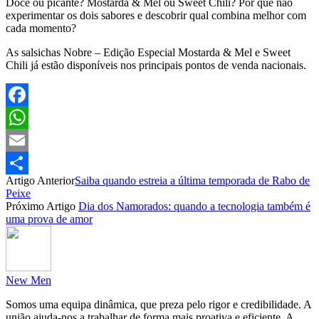
Doce ou picante? Mostarda & Mel ou Sweet Chili? Por que não
experimentar os dois sabores e descobrir qual combina melhor com
cada momento?
As salsichas Nobre – Edição Especial Mostarda & Mel e Sweet
Chili já estão disponíveis nos principais pontos de venda nacionais.
Facebook
WhatsApp
Email
Artigo Anterior
Saiba quando estreia a última temporada de Rabo de
Partilhar
Peixe
Próximo Artigo
Dia dos Namorados: quando a tecnologia também é
uma prova de amor
New Men
Somos uma equipa dinâmica, que preza pelo rigor e credibilidade. A
união ajuda-nos a trabalhar de forma mais proativa e eficiente. A