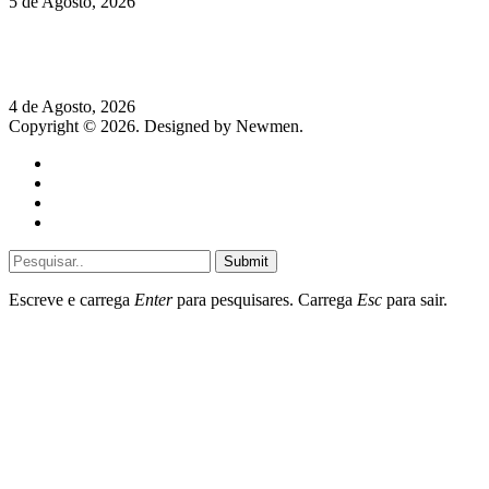
5 de Agosto, 2026
Rússia: Aqui até as bombas atómicas são ortodoxas – um texto
de José Milhazes
4 de Agosto, 2026
Copyright © 2026. Designed by Newmen.
Home
General
Sociedade
Destaques do dia
Submit
Escreve e carrega
Enter
para pesquisares. Carrega
Esc
para sair.