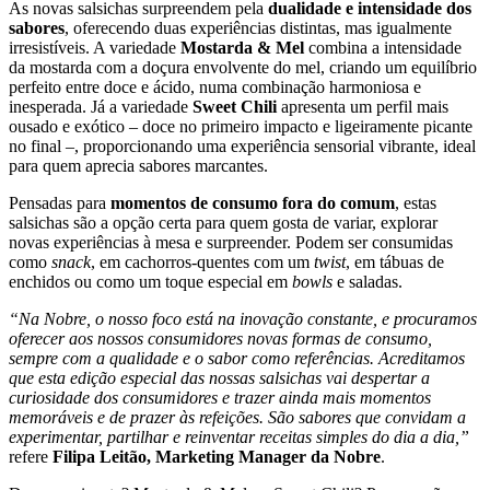
As novas salsichas surpreendem pela
dualidade e intensidade dos
sabores
, oferecendo duas experiências distintas, mas igualmente
irresistíveis. A variedade
Mostarda & Mel
combina a intensidade
da mostarda com a doçura envolvente do mel, criando um equilíbrio
perfeito entre doce e ácido, numa combinação harmoniosa e
inesperada. Já a variedade
Sweet Chili
apresenta um perfil mais
ousado e exótico – doce no primeiro impacto e ligeiramente picante
no final –, proporcionando uma experiência sensorial vibrante, ideal
para quem aprecia sabores marcantes.
Pensadas para
momentos de consumo fora do comum
, estas
salsichas são a opção certa para quem gosta de variar, explorar
novas experiências à mesa e surpreender. Podem ser consumidas
como
snack
, em cachorros-quentes com um
twist
, em tábuas de
enchidos ou como um toque especial em
bowls
e saladas.
“Na Nobre, o nosso foco está na inovação constante, e procuramos
oferecer aos nossos consumidores novas formas de consumo,
sempre com a qualidade e o sabor como referências. Acreditamos
que esta edição especial das nossas salsichas vai despertar a
curiosidade dos consumidores e trazer ainda mais momentos
memoráveis e de prazer às refeições. São sabores que convidam a
experimentar, partilhar e reinventar receitas simples do dia a dia,”
refere
Filipa Leitão, Marketing Manager da Nobre
.