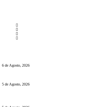
newmen@yourbranding.pt
(+351) 211 358 184
Instagram
Facebook
Políticas de Privacidade
Políticas de Cookies
O mundo prefere vinhos mais frescos e menos alcoólicos
6 de Agosto, 2026
Hispano Suiza Carmen Sagrera: 1115 cv ao serviço do instinto
5 de Agosto, 2026
Quinta da Moscadinha apresenta as novidades de Sidra e
Aguardente