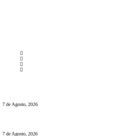
newmen@yourbranding.pt
(+351) 211 358 184
Instagram
Facebook
Políticas de Privacidade
Políticas de Cookies
Preços do Audi Q7 começam nos 110 mil euros
7 de Agosto, 2026
Chegou o novo Pêra Doce Branco Fresh Edition – Um vinho
que traz mais frescura ao verão
7 de Agosto, 2026