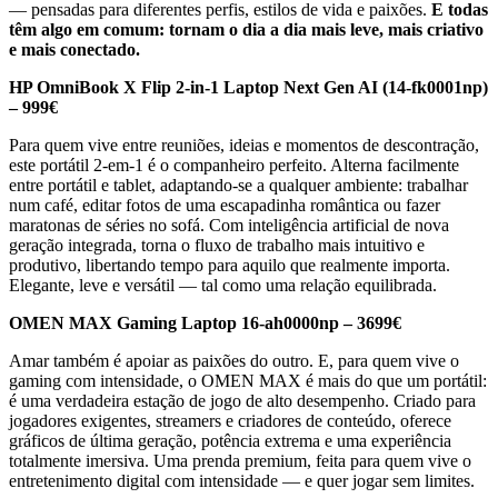
— pensadas para diferentes perfis, estilos de vida e paixões.
E todas
têm algo em comum: tornam o dia a dia mais leve, mais criativo
e mais conectado.
HP OmniBook X Flip 2-in-1 Laptop Next Gen AI (14-fk0001np)
– 999€
Para quem vive entre reuniões, ideias e momentos de descontração,
este portátil 2-em-1 é o companheiro perfeito. Alterna facilmente
entre portátil e tablet, adaptando-se a qualquer ambiente: trabalhar
num café, editar fotos de uma escapadinha romântica ou fazer
maratonas de séries no sofá. Com inteligência artificial de nova
geração integrada, torna o fluxo de trabalho mais intuitivo e
produtivo, libertando tempo para aquilo que realmente importa.
Elegante, leve e versátil — tal como uma relação equilibrada.
OMEN MAX Gaming Laptop 16-ah0000np – 3699€
Amar também é apoiar as paixões do outro. E, para quem vive o
gaming com intensidade, o OMEN MAX é mais do que um portátil:
é uma verdadeira estação de jogo de alto desempenho. Criado para
jogadores exigentes, streamers e criadores de conteúdo, oferece
gráficos de última geração, potência extrema e uma experiência
totalmente imersiva. Uma prenda premium, feita para quem vive o
entretenimento digital com intensidade — e quer jogar sem limites.