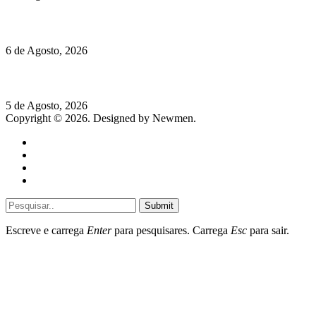
O mundo prefere vinhos mais frescos e menos alcoólicos
6 de Agosto, 2026
Hispano Suiza Carmen Sagrera: 1115 cv ao serviço do instinto
5 de Agosto, 2026
Copyright © 2026. Designed by Newmen.
Home
General
Sociedade
Destaques do dia
Submit
Escreve e carrega
Enter
para pesquisares. Carrega
Esc
para sair.