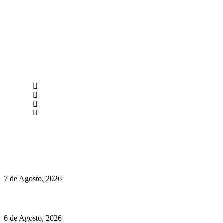
newmen@yourbranding.pt
(+351) 211 358 184
Instagram
Facebook
Políticas de Privacidade
Políticas de Cookies
Chegou o novo Pêra Doce Branco Fresh Edition – Um vinho
que traz mais frescura ao verão
7 de Agosto, 2026
O mundo prefere vinhos mais frescos e menos alcoólicos
6 de Agosto, 2026