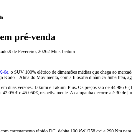
da
 em pré-venda
zado:
9 de Fevereiro, 2026
2 Mins Leitura
X-6e
, o SUV 100% elétrico de dimensões médias que chega ao mercado
gn Kodo – Alma do Movimento, com a filosofia dinâmica Jinba Ittai, ago
ta em duas versões: Takumi e Takumi Plus. Os preços são de 44 986 € 
a 42 050€ e 45 050€, respetivamente. A campanha decorre até 30 de jun
com carregamento rápido DC, debita 190 kW (258 cv) e 290 Nm para as