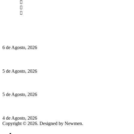
(+351) 211 358 184
Instagram
Facebook
Políticas de Privacidade
Políticas de Cookies
O mundo prefere vinhos mais frescos e menos alcoólicos
6 de Agosto, 2026
Hispano Suiza Carmen Sagrera: 1115 cv ao serviço do instinto
5 de Agosto, 2026
Quinta da Moscadinha apresenta as novidades de Sidra e Aguar
5 de Agosto, 2026
Rússia: Aqui até as bombas atómicas são ortodoxas – um texto d
4 de Agosto, 2026
Copyright © 2026. Designed by Newmen.
Home