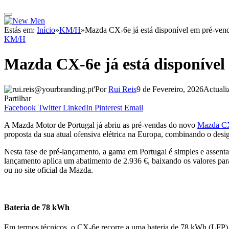
Estás em:
Início
»
KM/H
»
Mazda CX-6e já está disponível em pré-ven
KM/H
Mazda CX-6e já está disponível
Por
Rui Reis
9 de Fevereiro, 2026
Actuali
Partilhar
Facebook
Twitter
LinkedIn
Pinterest
Email
A Mazda Motor de Portugal já abriu as pré-vendas do novo
Mazda C
proposta da sua atual ofensiva elétrica na Europa, combinando o desi
Nesta fase de pré-lançamento, a gama em Portugal é simples e assen
lançamento aplica um abatimento de 2.936 €, baixando os valores par
ou no site oficial da Mazda.
Bateria de 78 kWh
Em termos técnicos, o CX-6e recorre a uma bateria de 78 kWh (LFP) 