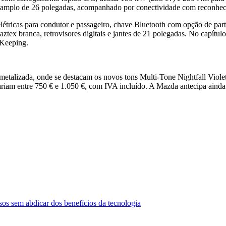
tra-amplo de 26 polegadas, acompanhado por conectividade com reconheci
tricas para condutor e passageiro, chave Bluetooth com opção de parti
tex branca, retrovisores digitais e jantes de 21 polegadas. No capítulo
 Keeping.
metalizada, onde se destacam os novos tons Multi-Tone Nightfall Violet
iam entre 750 € e 1.050 €, com IVA incluído. A Mazda antecipa ainda 
sos sem abdicar dos benefícios da tecnologia