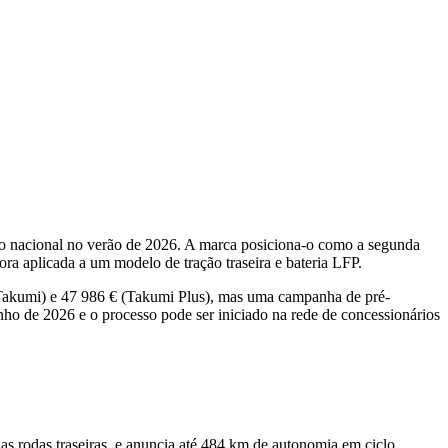
 nacional no verão de 2026. A marca posiciona-o como a segunda
ra aplicada a um modelo de tração traseira e bateria LFP.
(Takumi) e 47 986 € (Takumi Plus), mas uma campanha de pré-
ho de 2026 e o processo pode ser iniciado na rede de concessionários
 rodas traseiras, e anuncia até 484 km de autonomia em ciclo