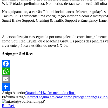
WLTP (dados preliminares). No interior, destaca-se um ecrã tátil ul
No equipamento, a versão Takumi inclui bancos Maztex, regulações elé
Takumi Plus acrescenta uma configuração interior bicolor Amethys/Maz
Smart Brake Support, Cruising & Traffic Support e Emergency Lane
A personalização é assegurada por uma paleta de cores integralmente 
como Soul Red Crystal ou o Machine Grey. Os preços das pinturas var
a vertente prática e estética do novo CX-6e.
Artigo por Rui Reis
Facebook
WhatsApp
Email
Artigo Anterior
Quando 91% têm medo do clima
Partilhar
Próximo Artigo
Internet segura em casa: como proteger crianças e ido
Rui Reis