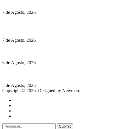
Preços do Audi Q7 começam nos 110 mil euros
7 de Agosto, 2026
Chegou o novo Pêra Doce Branco Fresh Edition – Um vinho
que traz mais frescura ao verão
7 de Agosto, 2026
O mundo prefere vinhos mais frescos e menos alcoólicos
6 de Agosto, 2026
Hispano Suiza Carmen Sagrera: 1115 cv ao serviço do instinto
5 de Agosto, 2026
Copyright © 2026. Designed by Newmen.
Home
General
Sociedade
Destaques do dia
Submit