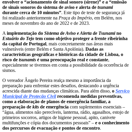
envolver o “acionamento de sinal sonoro (sirene)” e a “emissão
de sinais sonoros do sistema de aviso e alerta de
tsunami
durante cerca de 10 minutos”
. Este tipo de teste de segurança já
foi realizado anteriormente na
Praça do Império
, em Belém, nos
meses de novembro do ano de 2022 e de 2023.
A
implementação do
Sistema de Aviso e Alerta de Tsunami
no
Estuário do Tejo
tem como objetivo proteger a frente ribeirinha
da capital de Portugal
, mais concretamente nas áreas mais
vulneráveis (entre Belém e Santa Apolónia).
Dadas as
características geográficas e históricas da cidade de Lisboa, o
risco de
tsunamis
é uma preocupação real e constante
,
especialmente se tivermos em conta a possibilidade da ocorrência de
sismos.
O vereador Ângelo Pereira realça mesmo a importância da
preparação para enfrentar estes desafios, destacando a urgência
acrescida diante das mudanças climáticas. Para além disso,
o
Serviço
Municipal de Proteção Civil
recomenda medidas preventivas,
como a elaboração de planos de emergência familiar, a
preparação de
kits
de emergência
com suplementos essenciais –
“água, alimentos não perecíveis, lanterna, rádio, agasalhos, estojo de
primeiros socorros, artigos de higiene pessoal, apito, canivete
multifunções e cópia dos documentos pessoais” –
e o conhecimento
dos percursos de evacuação e pontos de encontro
.