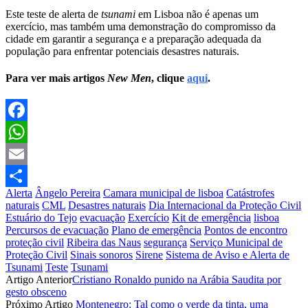
Este teste de alerta de
tsunami
em Lisboa não é apenas um
exercício, mas também uma demonstração do compromisso da
cidade em garantir a segurança e a preparação adequada da
população para enfrentar potenciais desastres naturais.
Para ver mais artigos
New Men
, clique
aqui
.
Facebook
WhatsApp
Email
Alerta
Ângelo Pereira
Camara municipal de lisboa
Catástrofes
Partilhar
naturais
CML
Desastres naturais
Dia Internacional da Proteção Civil
Estuário do Tejo
evacuação
Exercício
Kit de emergência
lisboa
Percursos de evacuação
Plano de emergência
Pontos de encontro
proteção civil
Ribeira das Naus
segurança
Serviço Municipal de
Proteção Civil
Sinais sonoros
Sirene
Sistema de Aviso e Alerta de
Tsunami
Teste
Tsunami
Artigo Anterior
Cristiano Ronaldo punido na Arábia Saudita por
gesto obsceno
Próximo Artigo
Montenegro: Tal como o verde da tinta, uma