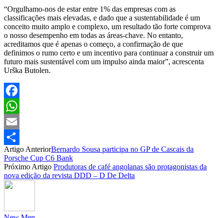
“Orgulhamo-nos de estar entre 1% das empresas com as
classificações mais elevadas, e dado que a sustentabilidade é um
conceito muito amplo e complexo, um resultado tão forte comprova
o nosso desempenho em todas as áreas-chave. No entanto,
acreditamos que é apenas o começo, a confirmação de que
definimos o rumo certo e um incentivo para continuar a construir um
futuro mais sustentável com um impulso ainda maior”, acrescenta
Urška Butolen.
Facebook
WhatsApp
Email
Artigo Anterior
Bernardo Sousa participa no GP de Cascais da
Partilhar
Porsche Cup C6 Bank
Próximo Artigo
Produtoras de café angolanas são protagonistas da
nova edição da revista DDD – D De Delta
New Men