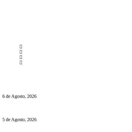
newmen@yourbranding.pt
(+351) 211 358 184
Instagram
Facebook
Políticas de Privacidade
Políticas de Cookies
O mundo prefere vinhos mais frescos e menos alcoólicos
6 de Agosto, 2026
Hispano Suiza Carmen Sagrera: 1115 cv ao serviço do instinto
5 de Agosto, 2026
Quinta da Moscadinha apresenta as novidades de Sidra e