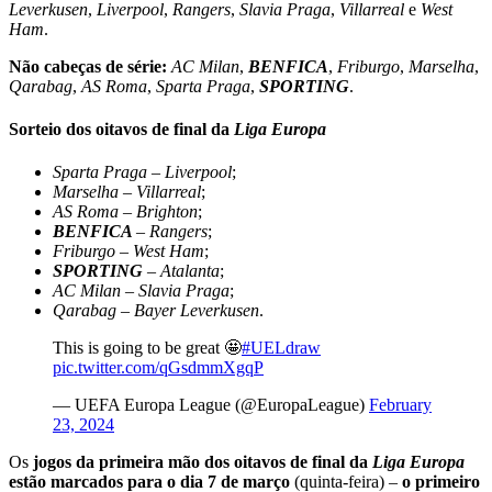
Leverkusen
,
Liverpool
,
Rangers
,
Slavia Praga
,
Villarreal
e
West
Ham
.
Não cabeças de série:
AC Milan
,
BENFICA
,
Friburgo
,
Marselha
,
Qarabag
,
AS Roma
,
Sparta Praga
,
SPORTING
.
Sorteio dos oitavos de final da
Liga Europa
Sparta Praga
–
Liverpool
;
Marselha
–
Villarreal
;
AS Roma
–
Brighton
;
BENFICA
–
Rangers
;
Friburgo
–
West Ham
;
SPORTING
–
Atalanta
;
AC Milan
–
Slavia Praga
;
Qarabag
–
Bayer Leverkusen
.
This is going to be great 🤩
#UELdraw
pic.twitter.com/qGsdmmXgqP
— UEFA Europa League (@EuropaLeague)
February
23, 2024
Os
jogos da primeira mão dos oitavos de final da
Liga Europa
estão marcados para o dia 7 de março
(quinta-feira)
–
o primeiro