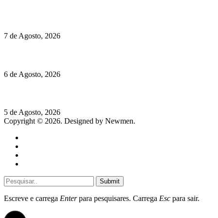
Chegou o novo Pêra Doce Branco Fresh Edition – Um vinho
que traz mais frescura ao verão
7 de Agosto, 2026
O mundo prefere vinhos mais frescos e menos alcoólicos
6 de Agosto, 2026
Hispano Suiza Carmen Sagrera: 1115 cv ao serviço do instinto
5 de Agosto, 2026
Copyright © 2026. Designed by Newmen.
Home
General
Sociedade
Destaques do dia
Submit
Escreve e carrega
Enter
para pesquisares. Carrega
Esc
para sair.