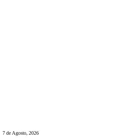
newmen@yourbranding.pt
(+351) 211 358 184
Instagram
Facebook
Políticas de Privacidade
Políticas de Cookies
Preços do Audi Q7 começam nos 110 mil euros
7 de Agosto, 2026