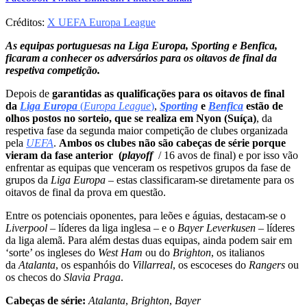
Créditos:
X UEFA Europa League
As equipas portuguesas na Liga Europa, Sporting e Benfica,
ficaram a conhecer os adversários para os oitavos de final da
respetiva competição.
Depois de
garantidas as qualificações para os oitavos de final
da
Liga Europa
(
Europa League
)
,
Sporting
e
Benfica
estão de
olhos postos no sorteio, que se realiza em Nyon (Suíça)
, da
respetiva fase da segunda maior competição de clubes organizada
pela
UEFA
.
Ambos os clubes não são cabeças de série porque
vieram da fase anterior (
playoff
/ 16 avos de final) e por isso vão
enfrentar as equipas que venceram os respetivos grupos da fase de
grupos da
Liga Europa
–
estas classificaram-se diretamente para os
oitavos de final da prova em questão.
Entre os potenciais oponentes, para leões e águias, destacam-se o
Liverpool
– líderes da liga inglesa –
e o
Bayer Leverkusen
– líderes
da liga alemã. Para além destas duas equipas, ainda podem sair em
‘sorte’ os ingleses do
West Ham
ou do
Brighton
, os italianos
da
Atalanta
, os espanhóis do
Villarreal
, os escoceses do
Rangers
ou
os checos do
Slavia Praga
.
Cabeças de série:
Atalanta
,
Brighton
,
Bayer