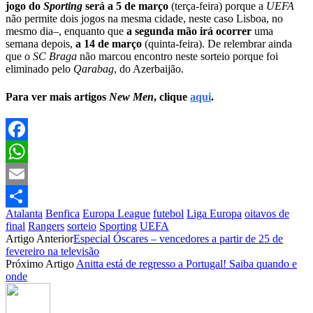
jogo do
Sporting
será a 5 de março
(terça-feira) porque a
UEFA
não permite dois jogos na mesma cidade, neste caso Lisboa, no
mesmo dia–
, enquanto que
a segunda mão irá ocorrer
uma
semana depois,
a 14 de março
(quinta-feira). De relembrar ainda
que o
SC Braga
não marcou encontro neste sorteio porque foi
eliminado pelo
Qarabag
, do Azerbaijão.
Para ver mais artigos
New Men
, clique
aqui
.
Facebook
WhatsApp
Email
Atalanta
Benfica
Europa League
futebol
Liga Europa
oitavos de
Partilhar
final
Rangers
sorteio
Sporting
UEFA
Artigo Anterior
Especial Óscares – vencedores a partir de 25 de
fevereiro na televisão
Próximo Artigo
Anitta está de regresso a Portugal! Saiba quando e
onde