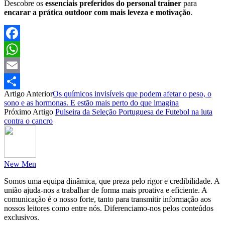
Descobre os
essenciais preferidos do personal trainer
para
encarar a prática outdoor com mais leveza e motivação
.
Facebook
WhatsApp
Email
Artigo Anterior
Os químicos invisíveis que podem afetar o peso, o
Partilhar
sono e as hormonas. E estão mais perto do que imagina
Próximo Artigo
Pulseira da Seleção Portuguesa de Futebol na luta
contra o cancro
New Men
Somos uma equipa dinâmica, que preza pelo rigor e credibilidade. A
união ajuda-nos a trabalhar de forma mais proativa e eficiente. A
comunicação é o nosso forte, tanto para transmitir informação aos
nossos leitores como entre nós. Diferenciamo-nos pelos conteúdos
exclusivos.