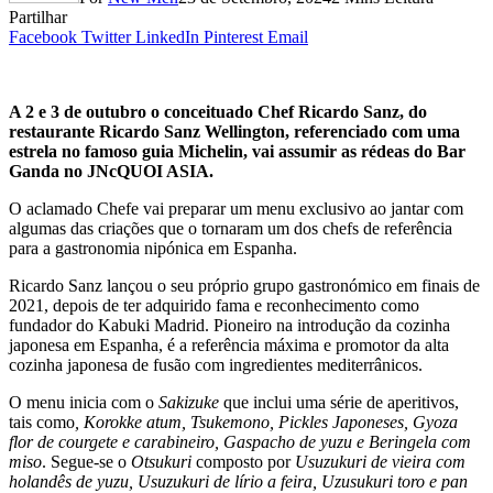
Partilhar
Facebook
Twitter
LinkedIn
Pinterest
Email
A 2 e 3 de outubro o conceituado Chef Ricardo Sanz, do
restaurante Ricardo Sanz Wellington, referenciado com uma
estrela no famoso guia Michelin, vai assumir as rédeas do Bar
Ganda no JNcQUOI ASIA.
O aclamado Chefe vai preparar um menu exclusivo ao jantar com
algumas das criações que o tornaram um dos chefs de referência
para a gastronomia nipónica em Espanha.
Ricardo Sanz lançou o seu próprio grupo gastronómico em finais de
2021, depois de ter adquirido fama e reconhecimento como
fundador do Kabuki Madrid. Pioneiro na introdução da cozinha
japonesa em Espanha, é a referência máxima e promotor da alta
cozinha japonesa de fusão com ingredientes mediterrânicos.
O menu inicia com o
Sakizuke
que inclui uma série de aperitivos,
tais como
, Korokke atum, Tsukemono, Pickles Japoneses, Gyoza
flor de courgete e carabineiro, Gaspacho de yuzu e Beringela com
miso
. Segue-se o
Otsukuri
composto por
Usuzukuri de vieira com
holandês de yuzu, Usuzukuri de lírio a feira, Uzusukuri toro e pan