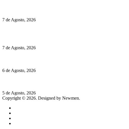
Preços do Audi Q7 começam nos 110 mil euros
7 de Agosto, 2026
Chegou o novo Pêra Doce Branco Fresh Edition – Um vinho
que traz mais frescura ao verão
7 de Agosto, 2026
O mundo prefere vinhos mais frescos e menos alcoólicos
6 de Agosto, 2026
Hispano Suiza Carmen Sagrera: 1115 cv ao serviço do instinto
5 de Agosto, 2026
Copyright © 2026. Designed by Newmen.
Home
General
Sociedade
Destaques do dia