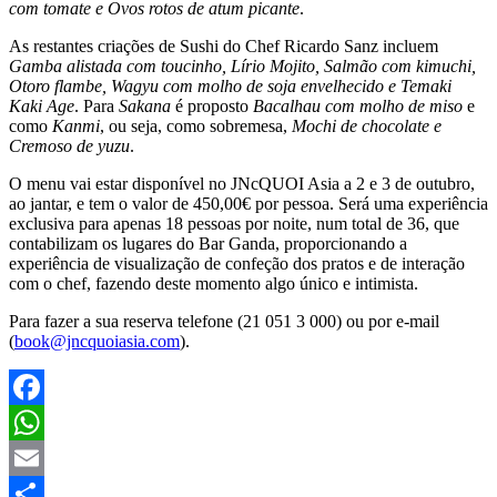
com tomate e Ovos rotos de atum picante
.
As restantes criações de Sushi do Chef Ricardo Sanz incluem
Gamba alistada com toucinho, Lírio Mojito, Salmão com kimuchi,
Otoro flambe, Wagyu com molho de soja envelhecido e Temaki
Kaki Age
. Para
Sakana
é proposto
Bacalhau com molho de miso
e
como
Kanmi
, ou seja, como sobremesa,
Mochi de chocolate e
Cremoso de yuzu
.
O menu vai estar disponível no JNcQUOI Asia a 2 e 3 de outubro,
ao jantar, e tem o valor de 450,00€ por pessoa. Será uma experiência
exclusiva para apenas 18 pessoas por noite, num total de 36, que
contabilizam os lugares do Bar Ganda, proporcionando a
experiência de visualização de confeção dos pratos e de interação
com o chef, fazendo deste momento algo único e intimista.
Para fazer a sua reserva t
elefone (21 051 3 000) ou por e-mail
(
book@jncquoiasia.com
).
Facebook
WhatsApp
Email