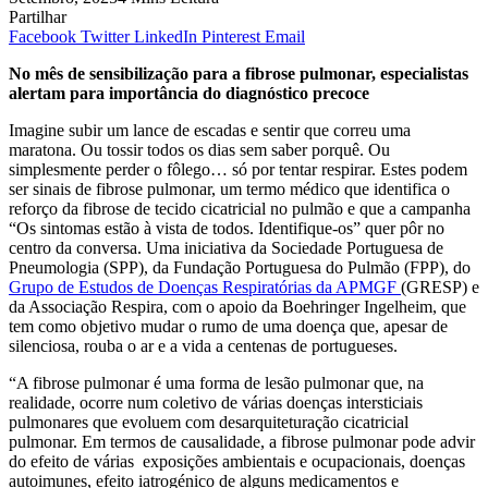
Partilhar
Facebook
Twitter
LinkedIn
Pinterest
Email
No mês de sensibilização para a fibrose pulmonar, especialistas
alertam para importância do diagnóstico precoce
Imagine subir um lance de escadas e sentir que correu uma
maratona. Ou tossir todos os dias sem saber porquê. Ou
simplesmente perder o fôlego… só por tentar respirar. Estes podem
ser sinais de fibrose pulmonar, um termo médico que identifica o
reforço da fibrose de tecido cicatricial no pulmão e que a campanha
“Os sintomas estão à vista de todos. Identifique-os” quer pôr no
centro da conversa. Uma iniciativa da Sociedade Portuguesa de
Pneumologia (SPP), da Fundação Portuguesa do Pulmão (FPP), do
Grupo de Estudos de Doenças Respiratórias da APMGF
(GRESP) e
da Associação Respira, com o apoio da Boehringer Ingelheim, que
tem como objetivo mudar o rumo de uma doença que, apesar de
silenciosa, rouba o ar e a vida a centenas de portugueses.
“A fibrose pulmonar é uma forma de lesão pulmonar que, na
realidade, ocorre num coletivo de várias doenças intersticiais
pulmonares que evoluem com desarquiteturação cicatricial
pulmonar. Em termos de causalidade, a fibrose pulmonar pode advir
do efeito de várias exposições ambientais e ocupacionais, doenças
autoimunes, efeito iatrogénico de alguns medicamentos e