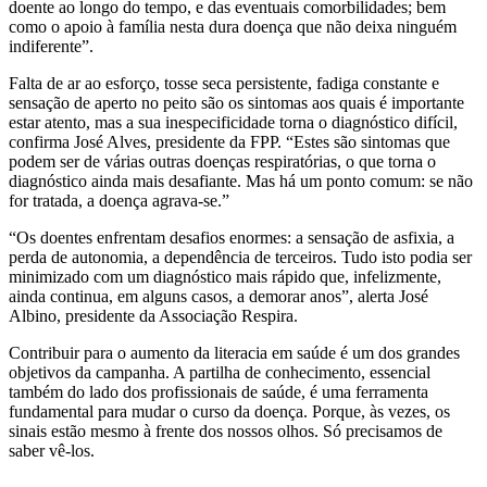
doente ao longo do tempo, e das eventuais comorbilidades; bem
como o apoio à família nesta dura doença que não deixa ninguém
indiferente”.
Falta de ar ao esforço, tosse seca persistente, fadiga constante e
sensação de aperto no peito são os sintomas aos quais é importante
estar atento, mas a sua inespecificidade torna o diagnóstico difícil,
confirma José Alves, presidente da FPP. “Estes são sintomas que
podem ser de várias outras doenças respiratórias, o que torna o
diagnóstico ainda mais desafiante. Mas há um ponto comum: se não
for tratada, a doença agrava-se.”
“Os doentes enfrentam desafios enormes: a sensação de asfixia, a
perda de autonomia, a dependência de terceiros. Tudo isto podia ser
minimizado com um diagnóstico mais rápido que, infelizmente,
ainda continua, em alguns casos, a demorar anos”, alerta José
Albino, presidente da Associação Respira.
Contribuir para o aumento da literacia em saúde é um dos grandes
objetivos da campanha. A partilha de conhecimento, essencial
também do lado dos profissionais de saúde, é uma ferramenta
fundamental para mudar o curso da doença. Porque, às vezes, os
sinais estão mesmo à frente dos nossos olhos. Só precisamos de
saber vê-los.