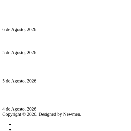
Políticas de Privacidade
Políticas de Cookies
O mundo prefere vinhos mais frescos e menos alcoólicos
6 de Agosto, 2026
Hispano Suiza Carmen Sagrera: 1115 cv ao serviço do instinto
5 de Agosto, 2026
Quinta da Moscadinha apresenta as novidades de Sidra e
Aguardente
5 de Agosto, 2026
Rússia: Aqui até as bombas atómicas são ortodoxas – um texto
de José Milhazes
4 de Agosto, 2026
Copyright © 2026. Designed by Newmen.
Home
General