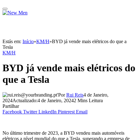
Estás em:
Início
»
KM/H
»
BYD já vende mais elétricos do que a
Tesla
KM/H
BYD já vende mais elétricos do
que a Tesla
Por
Rui Reis
4 de Janeiro,
2024
Actualizado:
4 de Janeiro, 2024
2 Mins Leitura
Partilhar
Facebook
Twitter
LinkedIn
Pinterest
Email
No último trimestre de 2023, a BYD vendeu mais automóveis
elétricos a nível mundial do que a Tesla, superando a empresa de