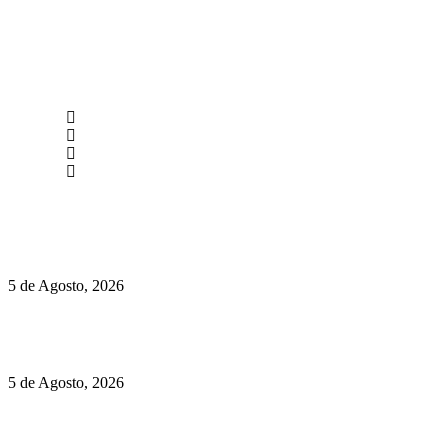
newmen@yourbranding.pt
(+351) 211 358 184
Instagram
Facebook
Políticas de Privacidade
Políticas de Cookies
Hispano Suiza Carmen Sagrera: 1115 cv ao serviço do instinto
5 de Agosto, 2026
Quinta da Moscadinha apresenta as novidades de Sidra e
Aguardente
5 de Agosto, 2026
Rússia: Aqui até as bombas atómicas são ortodoxas – um texto
de José Milhazes