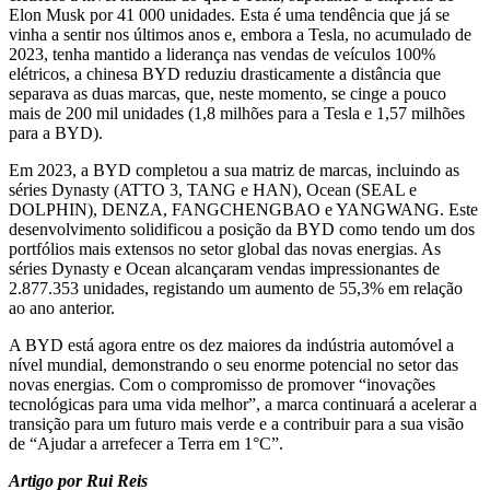
Elon Musk por 41 000 unidades. Esta é uma tendência que já se
vinha a sentir nos últimos anos e, embora a Tesla, no acumulado de
2023, tenha mantido a liderança nas vendas de veículos 100%
elétricos, a chinesa BYD reduziu drasticamente a distância que
separava as duas marcas, que, neste momento, se cinge a pouco
mais de 200 mil unidades (1,8 milhões para a Tesla e 1,57 milhões
para a BYD).
Em 2023, a BYD completou a sua matriz de marcas, incluindo as
séries Dynasty (ATTO 3, TANG e HAN), Ocean (SEAL e
DOLPHIN), DENZA, FANGCHENGBAO e YANGWANG. Este
desenvolvimento solidificou a posição da BYD como tendo um dos
portfólios mais extensos no setor global das novas energias. As
séries Dynasty e Ocean alcançaram vendas impressionantes de
2.877.353 unidades, registando um aumento de 55,3% em relação
ao ano anterior.
A BYD está agora entre os dez maiores da indústria automóvel a
nível mundial, demonstrando o seu enorme potencial no setor das
novas energias. Com o compromisso de promover “inovações
tecnológicas para uma vida melhor”, a marca continuará a acelerar a
transição para um futuro mais verde e a contribuir para a sua visão
de “Ajudar a arrefecer a Terra em 1°C”.
Artigo por Rui Reis