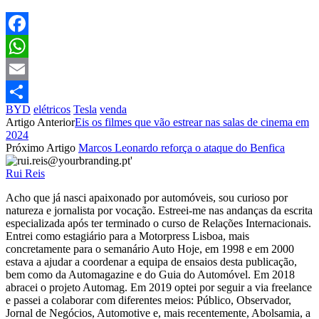
Facebook
WhatsApp
Email
BYD
elétricos
Tesla
venda
Partilhar
Artigo Anterior
Eis os filmes que vão estrear nas salas de cinema em
2024
Próximo Artigo
Marcos Leonardo reforça o ataque do Benfica
Rui Reis
Acho que já nasci apaixonado por automóveis, sou curioso por
natureza e jornalista por vocação. Estreei-me nas andanças da escrita
especializada após ter terminado o curso de Relações Internacionais.
Entrei como estagiário para a Motorpress Lisboa, mais
concretamente para o semanário Auto Hoje, em 1998 e em 2000
estava a ajudar a coordenar a equipa de ensaios desta publicação,
bem como da Automagazine e do Guia do Automóvel. Em 2018
abracei o projeto Automag. Em 2019 optei por seguir a via freelance
e passei a colaborar com diferentes meios: Público, Observador,
Jornal de Negócios, Automotive e, mais recentemente, Abolsamia, a