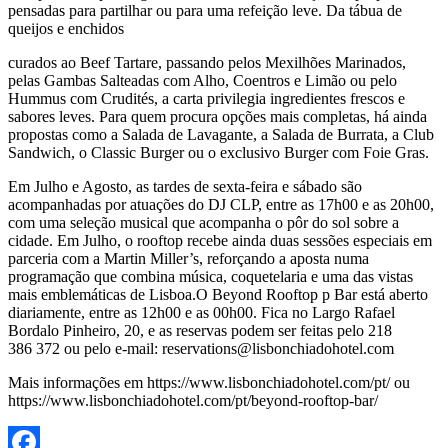
pensadas para partilhar ou para uma refeição leve. Da tábua de
queijos e enchidos
curados ao Beef Tartare, passando pelos Mexilhões Marinados,
pelas Gambas Salteadas com Alho, Coentros e Limão ou pelo
Hummus com Crudités, a carta privilegia ingredientes frescos e
sabores leves. Para quem procura opções mais completas, há ainda
propostas como a Salada de Lavagante, a Salada de Burrata, a Club
Sandwich, o Classic Burger ou o exclusivo Burger com Foie Gras.
Em Julho e Agosto, as tardes de sexta-feira e sábado são
acompanhadas por atuações do DJ CLP, entre as 17h00 e as 20h00,
com uma seleção musical que acompanha o pôr do sol sobre a
cidade. Em Julho, o rooftop recebe ainda duas sessões especiais em
parceria com a Martin Miller’s, reforçando a aposta numa
programação que combina música, coquetelaria e uma das vistas
mais emblemáticas de Lisboa.O Beyond Rooftop p Bar está aberto
diariamente, entre as 12h00 e as 00h00. Fica no Largo Rafael
Bordalo Pinheiro, 20, e as reservas podem ser feitas pelo 218
386 372 ou pelo e-mail: reservations@lisbonchiadohotel.com
Mais informações em https://www.lisbonchiadohotel.com/pt/ ou
https://www.lisbonchiadohotel.com/pt/beyond-rooftop-bar/