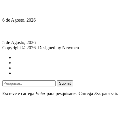
O mundo prefere vinhos mais frescos e menos alcoólicos
6 de Agosto, 2026
Hispano Suiza Carmen Sagrera: 1115 cv ao serviço do instinto
5 de Agosto, 2026
Copyright © 2026. Designed by Newmen.
Home
General
Sociedade
Destaques do dia
Submit
Escreve e carrega
Enter
para pesquisares. Carrega
Esc
para sair.