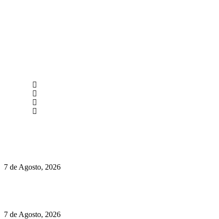
newmen@yourbranding.pt
(+351) 211 358 184
Instagram
Facebook
Políticas de Privacidade
Políticas de Cookies
Preços do Audi Q7 começam nos 110 mil euros
7 de Agosto, 2026
Chegou o novo Pêra Doce Branco Fresh Edition – Um vinho
que traz mais frescura ao verão
7 de Agosto, 2026