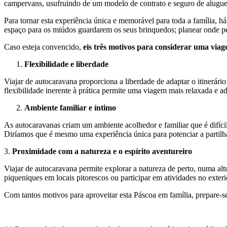
campervans, usufruindo de um modelo de contrato e seguro de alugue
Para tornar esta experiência única e memorável para toda a família, h
espaço para os miúdos guardarem os seus brinquedos; planear onde per
Caso esteja convencido,
eis três motivos para considerar uma vi
Flexibilidade e liberdade
Viajar de autocaravana proporciona a liberdade de adaptar o itinerári
flexibilidade inerente à prática permite uma viagem mais relaxada e a
Ambiente familiar e íntimo
As autocaravanas criam um ambiente acolhedor e familiar que é difíc
Diríamos que é mesmo uma experiência única para potenciar a partilha 
3.
Proximidade com a natureza e o espírito aventureiro
Viajar de autocaravana permite explorar a natureza de perto, numa altu
piqueniques em locais pitorescos ou participar em atividades no exter
Com tantos motivos para aproveitar esta Páscoa em família, prepare-se