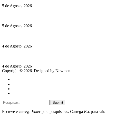
5 de Agosto, 2026
Quinta da Moscadinha apresenta as novidades de Sidra e Aguar
5 de Agosto, 2026
Rússia: Aqui até as bombas atómicas são ortodoxas – um texto d
4 de Agosto, 2026
Lamborghini Revuelto Miura 60° Homage: o passado regressa a 
4 de Agosto, 2026
Copyright © 2026. Designed by Newmen.
Home
General
Sociedade
Destaques do dia
Submit
Escreve e carrega
Enter
para pesquisares. Carrega
Esc
para sair.