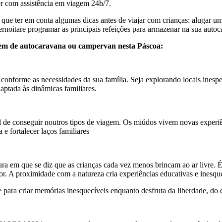
r com assistência em viagem 24h/7.
á que ter em conta algumas dicas antes de viajar com crianças: alugar u
noitare programar as principais refeições para armazenar na sua autoc
agem de autocaravana ou campervan nesta Páscoa:
o conforme as necessidades da sua família. Seja explorando locais ines
daptada às dinâmicas familiares.
il de conseguir noutros tipos de viagem. Os miúdos vivem novas experi
e fortalecer laços familiares
ra em que se diz que as crianças cada vez menos brincam ao ar livre. É 
ior. A proximidade com a natureza cria experiências educativas e inesq
 para criar memórias inesquecíveis enquanto desfruta da liberdade, do 