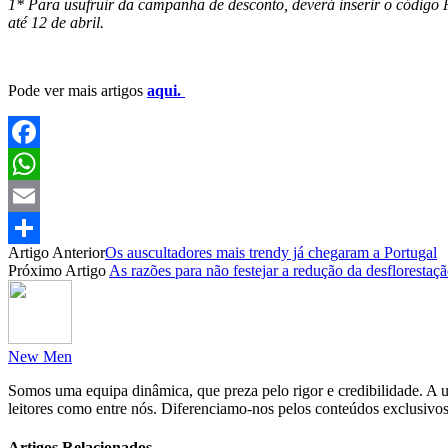
1* Para usufruir da campanha de desconto, deverá inserir o código
até 12 de abril.
Pode ver mais artigos
aqui.
Facebook
WhatsApp
Email
Artigo Anterior
Os auscultadores mais trendy já chegaram a Portugal
Partilhar
Próximo Artigo
As razões para não festejar a redução da desfloresta
New Men
Somos uma equipa dinâmica, que preza pelo rigor e credibilidade. A un
leitores como entre nós. Diferenciamo-nos pelos conteúdos exclusivos
Artigos Relacionados