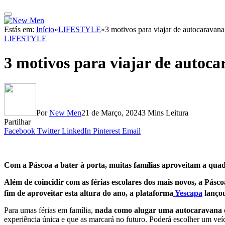
Estás em:
Início
»
LIFESTYLE
»
3 motivos para viajar de autocaravan
LIFESTYLE
3 motivos para viajar de autoc
Por
New Men
21 de Março, 2024
3 Mins Leitura
Partilhar
Facebook
Twitter
LinkedIn
Pinterest
Email
Com a Páscoa a bater à porta, muitas famílias aproveitam a quad
Além de coincidir com as férias escolares dos mais novos, a Pásc
fim de aproveitar esta altura do ano, a plataforma
Yescapa
lançou
Para umas férias em família,
nada como alugar uma autocaravana o
experiência única e que as marcará no futuro. Poderá escolher um veí