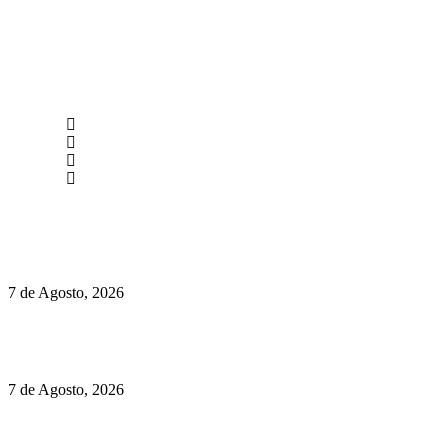
newmen@yourbranding.pt
(+351) 211 358 184
Instagram
Facebook
Políticas de Privacidade
Políticas de Cookies
Preços do Audi Q7 começam nos 110 mil euros
7 de Agosto, 2026
Chegou o novo Pêra Doce Branco Fresh Edition – Um vinho
que traz mais frescura ao verão
7 de Agosto, 2026
O mundo prefere vinhos mais frescos e menos alcoólicos