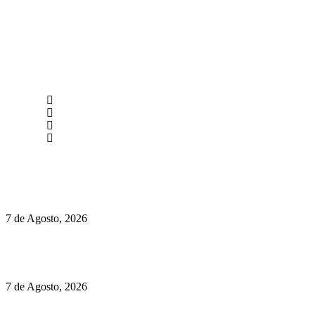
newmen@yourbranding.pt
(+351) 211 358 184
Instagram
Facebook
Políticas de Privacidade
Políticas de Cookies
Preços do Audi Q7 começam nos 110 mil euros
7 de Agosto, 2026
Chegou o novo Pêra Doce Branco Fresh Edition – Um vinho
que traz mais frescura ao verão
7 de Agosto, 2026
O mundo prefere vinhos mais frescos e menos alcoólicos