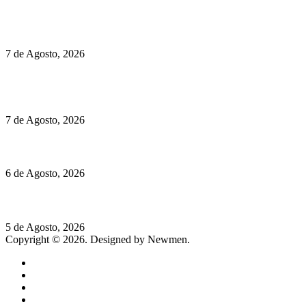
Políticas de Cookies
Preços do Audi Q7 começam nos 110 mil euros
7 de Agosto, 2026
Chegou o novo Pêra Doce Branco Fresh Edition – Um vinho
que traz mais frescura ao verão
7 de Agosto, 2026
O mundo prefere vinhos mais frescos e menos alcoólicos
6 de Agosto, 2026
Hispano Suiza Carmen Sagrera: 1115 cv ao serviço do instinto
5 de Agosto, 2026
Copyright © 2026. Designed by Newmen.
Home
General
Sociedade
Destaques do dia